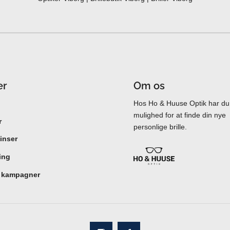
er
Om os
Hos Ho & Huuse Optik har du a
mulighed for at finde din nye
r
personlige brille.
inser
ing
e kampagner