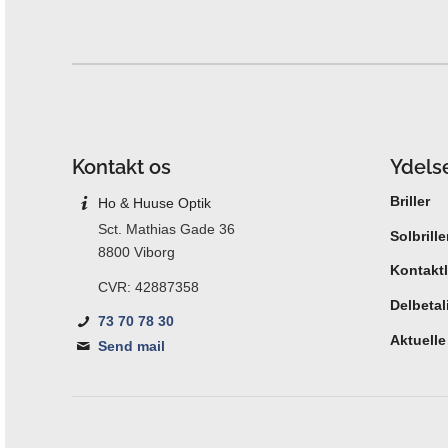
Kontakt os
Ydels
Briller
Ho & Huuse Optik
Sct. Mathias Gade 36
Solbrille
8800 Viborg
Kontaktl
CVR: 42887358
Delbetal
73 70 78 30
Aktuell
Send mail