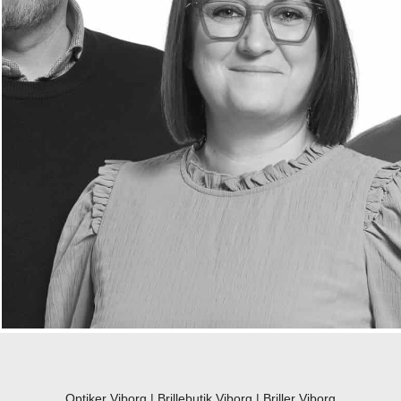
Optiker Viborg
|
Brillebutik Viborg
|
Briller Viborg