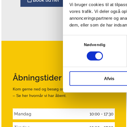
Book tid her
Vi bruger cookies til at tilpas
vores trafik. Vi deler også 
annonceringspartnere og anal
dem, eller som de har indsaml
Samtykkevalg
Nødvendig
Åbningstider
Afvis
Kom gerne ned og besøg os i butikken.
– Se her hvornår vi har åbent.
Mandag
10:00 - 17:30