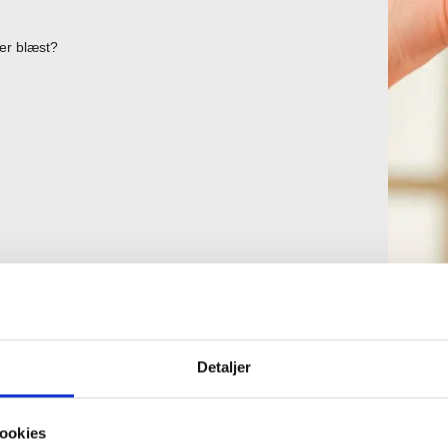
ler blæst?
med meget støv, eller du fokuserer meget. Dette
det ikke nok.
pe. Ofte vil vi anbefale øjendråber der smører øjnene
Detaljer
s Ho & Huuse Optik kan du finde et lille udvalg
ookies