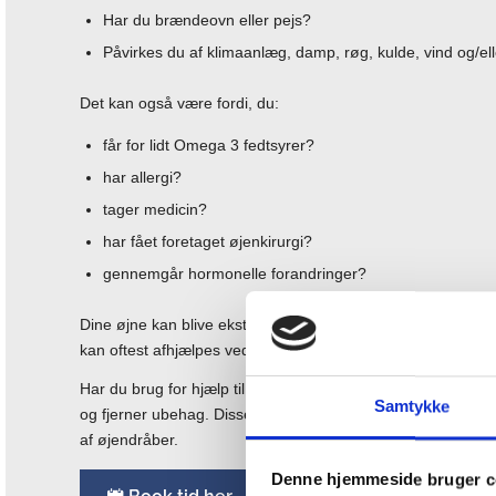
Har du brændeovn eller pejs?
Påvirkes du af klimaanlæg, damp, røg, kulde, vind og/el
Det kan også være fordi, du:
får for lidt Omega 3 fedtsyrer?
har allergi?
tager medicin?
har fået foretaget øjenkirurgi?
gennemgår hormonelle forandringer?
Dine øjne kan blive ekstra tørre, hvis du arbejder et sted 
kan oftest afhjælpes ved at blinke – men i nogle tilfælde er 
Har du brug for hjælp til tørre øjne, står vi klar til at hjæl
Samtykke
og fjerner ubehag. Disse dråber kan købes mange steder. Ho
af øjendråber.
Denne hjemmeside bruger c