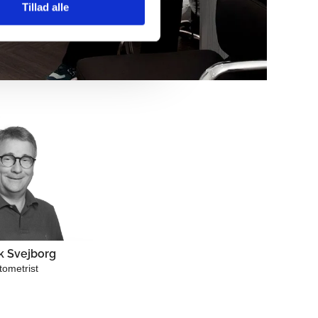
Tillad alle
k Svejborg
tometrist