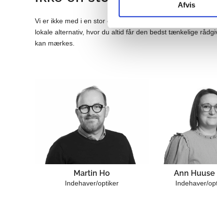
Afvis
Vi er ikke med i en stor og landsdækkende kæde af brilleforr
lokale alternativ, hvor du altid får den bedst tænkelige rådgi
kan mærkes.
Ann Huuse
Martin Ho
Indehaver/opt
Indehaver/optiker