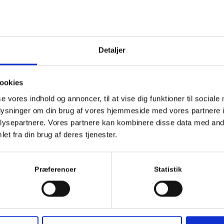
 og sikrer gennem
Detaljer
ighed. Vi er uddannede
undsgående synsprøve. Derved
 syn.
ookies
se vores indhold og annoncer, til at vise dig funktioner til sociale
oplysninger om din brug af vores hjemmeside med vores partnere i
ge brille
ysepartnere. Vores partnere kan kombinere disse data med andr
et fra din brug af deres tjenester.
så briller hos os, du ikke
Præferencer
Statistik
ang du besøger os. Det er nu
sag.