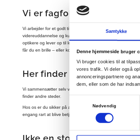
Vi er fagfolk
Vi arbejder for et godt tillidsforhold mellem kunde og butik
Samtykke
videreuddannelse og kurser, at vi står for den højeste fagl
optikere og lever op til lovens krav om en grundig og tilb
får du en brille – eller kontaktlinser – der giver det optimale
Denne hjemmeside bruger c
Vi bruger cookies til at tilpas
vores trafik. Vi deler også 
Her finder du den personli
annonceringspartnere og anal
dem, eller som de har indsaml
Vi sammensætter selv vores sortiment og derfor finder du og
finder andre steder.
Samtykkevalg
Nødvendig
Hos os er du sikker på at møde den samme optiker, hver g
engang rart at blive betjent af en, der allerede er inde i din 
Ikke en stor kædebutik