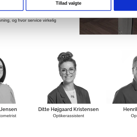
Tillad valgte
etninger. Vi vil være det
vning, og hvor service virkelig
 Jensen
Ditte Højgaard Kristensen
Henri
ometrist
Optikerassistent
Op